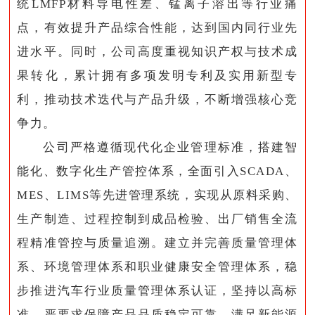
统LMFP材料导电性差、锰离子溶出等行业痛
点，有效提升产品综合性能，达到国内同行业先
进水平。同时，公司高度重视知识产权与技术成
果转化，累计拥有多项发明专利及实用新型专
利，推动技术迭代与产品升级，不断增强核心竞
争力。
公司严格遵循现代化企业管理标准，搭建智
能化、数字化生产管控体系，全面引入SCADA、
MES、LIMS等先进管理系统，实现从原料采购、
生产制造、过程控制到成品检验、出厂销售全流
程精准管控与质量追溯。建立并完善质量管理体
系、环境管理体系和职业健康安全管理体系，稳
步推进汽车行业质量管理体系认证，坚持以高标
准、严要求保障产品品质稳定可靠，满足新能源