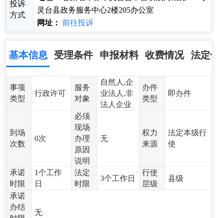
投诉
灵台县政务服务中心2楼205办公室
方式
网址：
前往投诉
基本信息
受理条件
申报材料
收费情况
法定
自然人,企
事项
服务
办件
行政许可
业法人,非
即办件
类型
对象
类型
法人企业
必须
现场
到场
权力
法定本级行
0次
办理
无
次数
来源
使
原因
说明
承诺
1个工作
法定
行使
3个工作日
县级
时限
日
时限
层级
承诺
办结
无