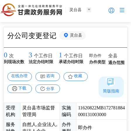
灵台县
分公司变更登记
灵台县
0
3
1
即办件
全县
次
个工作日
个工作日
到现场次数
法定办结时限
承诺办结时限
办件类型
通办范围
在线办理
咨询
收藏
下载
分享
简版指南
受理
灵台县市场监督
实施
11620822MB172781884
机构
管理局
编码
000131003000
服务
自然人,企业法人,
办件
即办件