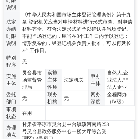
时限
说明
《中华人民共和国市场主体登记管理条例》第十九
法定
条 登记机关应当对申请材料进行形式审查。对申请
办结
材料齐全、符合法定形式的予以确认并当场登记。
时限
不能当场登记的，应当在3个工作日内予以登记；
说明
情形复杂的，经登记机关负责人批准，可以再延长
3个工作日。
特别
无
程序
灵台县市
实施
自然人,企
实施
申办
场监督管
主体
法定机关
业法人,非
主体
主体
理局
性质
法人企业
委托
联办
网办
全程网办
无
无
部门
机构
深度
（Ⅳ级）
事项
在用
状态
甘肃省平凉市灵台县中台镇溪河南路253
办理
号灵台县政务服务中心一楼大厅综合受
地点
理区1-4号窗口