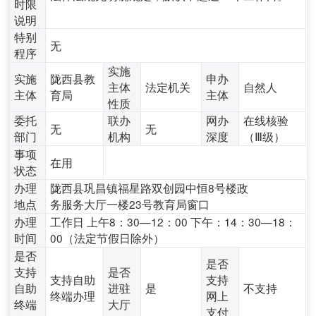
时限
说明
特别
无
程序
实施
实施
陇西县教
申办
主体
法定机关
自然人
主体
育局
主体
性质
委托
联办
网办
在线核验
无
无
部门
机构
深度
（Ⅲ级）
事项
在用
状态
办理
陇西县巩昌镇福星路双创园中恒8号楼政
地点
务服务大厅一楼23号教育局窗口
办理
工作日 上午8：30—12：00 下午：14：30—18：
时间
00（法定节假日除外）
是否
是否
支持
是否
支持自助
支持
自助
进驻
是
不支持
终端办理
网上
终端
大厅
支付