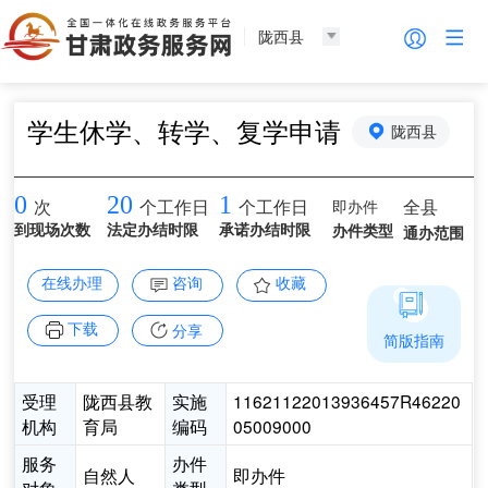
陇西县
学生休学、转学、复学申请
陇西县
0
20
1
即办件
全县
次
个工作日
个工作日
到现场次数
法定办结时限
承诺办结时限
办件类型
通办范围
在线办理
咨询
收藏
下载
分享
简版指南
受理
陇西县教
实施
11621122013936457R46220
机构
育局
编码
05009000
服务
办件
自然人
即办件