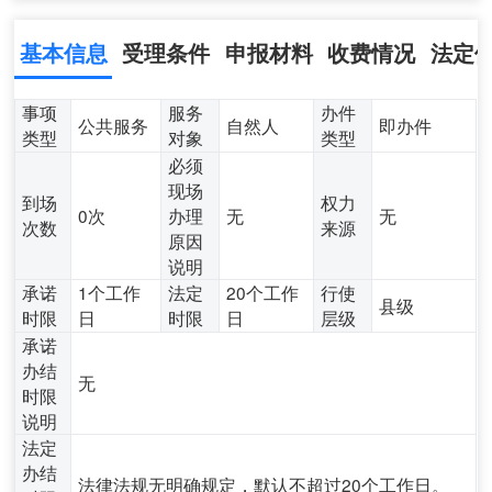
基本信息
受理条件
申报材料
收费情况
法定
事项
服务
办件
公共服务
自然人
即办件
类型
对象
类型
必须
现场
到场
权力
0次
办理
无
无
次数
来源
原因
说明
承诺
1个工作
法定
20个工作
行使
县级
时限
日
时限
日
层级
承诺
办结
无
时限
说明
法定
办结
法律法规无明确规定，默认不超过20个工作日。