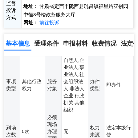
监督
甘肃省定西市陇西县巩昌镇福星路双创园
地址：
投诉
中恒8号楼政务服务大厅
方式
前往投诉
网址：
基本信息
受理条件
申报材料
收费情况
法定
自然人,企
业法人,事
业法人,社
事项
其他行政
服务
会组织法
办件
即办件
类型
权力
对象
人,非法人
类型
企业,行政
机关,其他
组织
必须
现场
到场
权力
法定本级行
0次
办理
无
次数
来源
使
原因