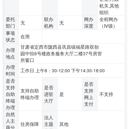
机关,其他
组织
委托
联办
网办
全程网办
无
无
部门
机构
深度
（Ⅳ级）
事项
在用
状态
甘肃省定西市陇西县巩昌镇福星路双创
办理
园中恒8号楼政务服务大厅二楼37号房管
地点
所窗口
办理
工作日 上午8：30-12:00 下午14:30-18:00
时间
是否
是否
支持
是否
支持自助
支持
自助
进驻
是
不支持
终端办理
网上
终端
大厅
支付
办理
自然
法人
人主
住房保障
主题
其他
题分