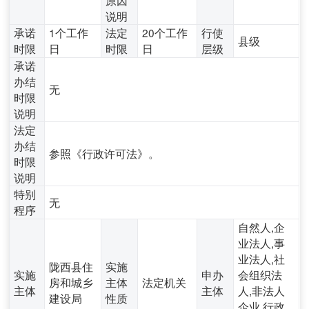
说明
承诺
1个工作
法定
20个工作
行使
县级
时限
日
时限
日
层级
承诺
办结
无
时限
说明
法定
办结
参照《行政许可法》。
时限
说明
特别
无
程序
自然人,企
业法人,事
业法人,社
陇西县住
实施
实施
申办
会组织法
房和城乡
主体
法定机关
主体
主体
人,非法人
建设局
性质
企业,行政