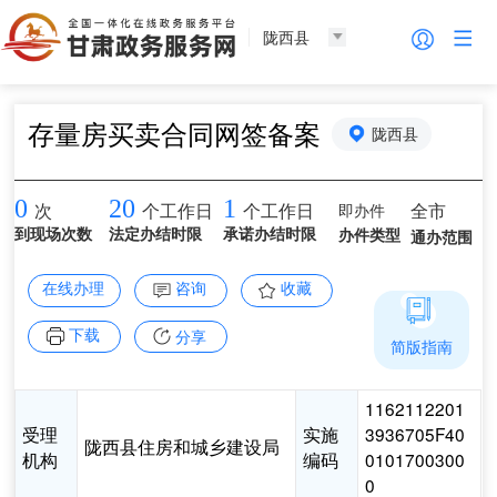
陇西县
存量房买卖合同网签备案
陇西县
0
20
1
即办件
全市
次
个工作日
个工作日
到现场次数
法定办结时限
承诺办结时限
办件类型
通办范围
在线办理
咨询
收藏
下载
分享
简版指南
1162112201
受理
实施
3936705F40
陇西县住房和城乡建设局
机构
编码
0101700300
0