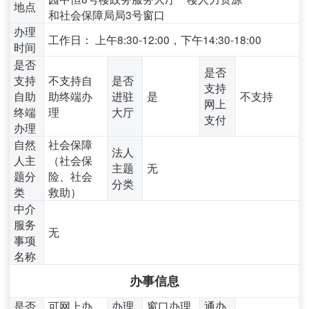
地点
和社会保障局局3号窗口
办理
工作日： 上午8:30-12:00，下午14:30-18:00
时间
是否
是否
支持
不支持自
是否
支持
自助
助终端办
进驻
是
不支持
网上
终端
理
大厅
支付
办理
自然
社会保障
法人
人主
（社会保
主题
无
题分
险、社会
分类
类
救助）
中介
服务
无
事项
名称
办事信息
是否
可网上办
办理
窗口办理,
通办