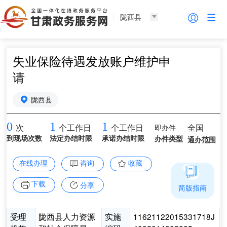
陇西县
失业保险待遇发放账户维护申
请
陇西县
0
1
1
即办件
全国
次
个工作日
个工作日
到现场次数
法定办结时限
承诺办结时限
办件类型
通办范围
在线办理
咨询
收藏
下载
分享
简版指南
受理
陇西县人力资源
实施
11621122015331718J