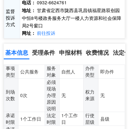
0932-6624761
电话：
甘肃省定西市陇西县巩昌镇福星路双创园
地址：
监督
投诉
中恒8号楼政务服务大厅一楼人力资源和社会保障
方式
局2号窗口
前往投诉
网址：
基本信息
受理条件
申报材料
收费情况
法定
事项
服务
办件
公共服务
自然人
即办件
类型
对象
类型
必须
现场
到场
权力
0次
办理
无
无
次数
来源
原因
说明
承诺
法定
1个工作
行使
1个工作日
县级
时限
时限
日
层级
承诺