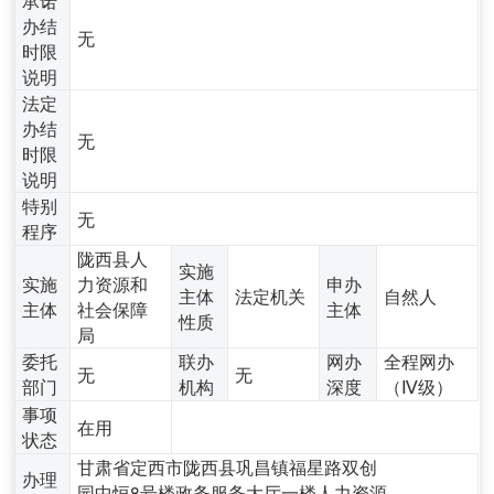
办结
无
时限
说明
法定
办结
无
时限
说明
特别
无
程序
陇西县人
实施
实施
力资源和
申办
主体
法定机关
自然人
主体
社会保障
主体
性质
局
委托
联办
网办
全程网办
无
无
部门
机构
深度
（Ⅳ级）
事项
在用
状态
甘肃省定西市陇西县巩昌镇福星路双创
办理
园中恒8号楼政务服务大厅一楼人力资源