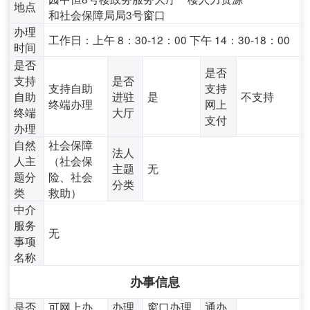
地点
和社会保障局局3号窗口
办理
工作日：上午 8：30-12：00 下午 14：30-18：00
时间
是否
是否
支持
是否
支持自助
支持
自助
进驻
是
不支持
终端办理
网上
终端
大厅
支付
办理
自然
社会保障
法人
人主
（社会保
主题
无
题分
险、社会
分类
类
救助）
中介
服务
无
事项
名称
办事信息
是否
可网上办
办理
窗口办理,
通办