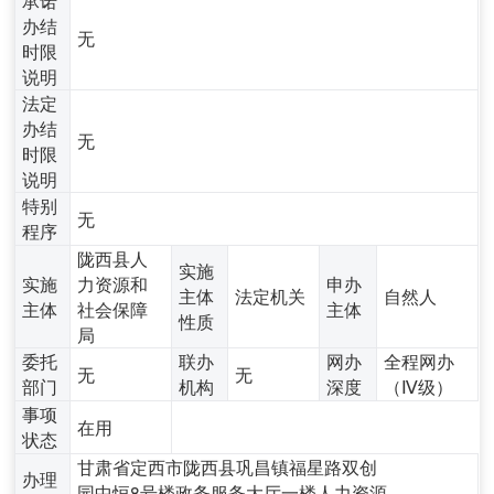
办结
无
时限
说明
法定
办结
无
时限
说明
特别
无
程序
陇西县人
实施
实施
力资源和
申办
主体
法定机关
自然人
主体
社会保障
主体
性质
局
委托
联办
网办
全程网办
无
无
部门
机构
深度
（Ⅳ级）
事项
在用
状态
甘肃省定西市陇西县巩昌镇福星路双创
办理
园中恒8号楼政务服务大厅一楼人力资源