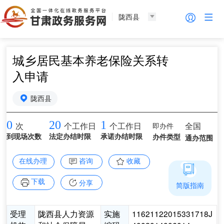
陇西县
城乡居民基本养老保险关系转
入申请
陇西县
0
20
1
即办件
全国
次
个工作日
个工作日
到现场次数
法定办结时限
承诺办结时限
办件类型
通办范围
在线办理
咨询
收藏
下载
分享
简版指南
受理
陇西县人力资源
实施
11621122015331718J