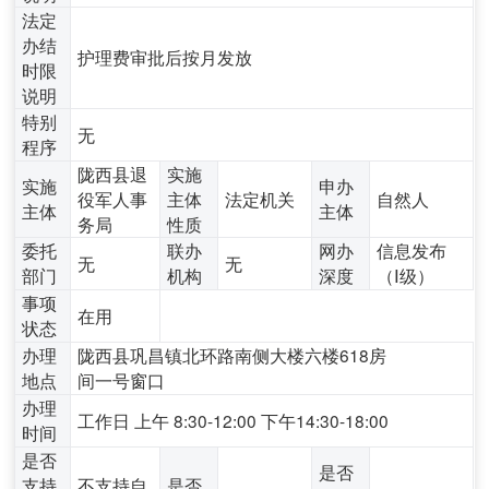
法定
办结
护理费审批后按月发放
时限
说明
特别
无
程序
陇西县退
实施
实施
申办
役军人事
主体
法定机关
自然人
主体
主体
务局
性质
委托
联办
网办
信息发布
无
无
部门
机构
深度
（Ⅰ级）
事项
在用
状态
办理
陇西县巩昌镇北环路南侧大楼六楼618房
地点
间一号窗口
办理
工作日 上午 8:30-12:00 下午14:30-18:00
时间
是否
是否
支持
不支持自
是否