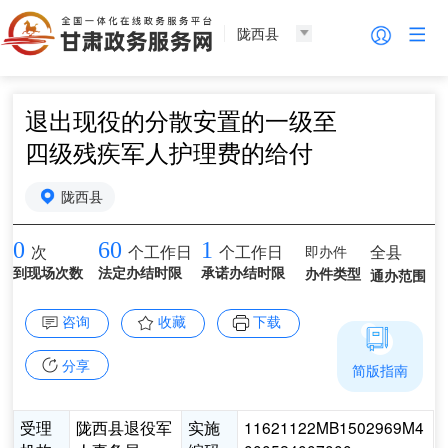
陇西县
退出现役的分散安置的一级至
四级残疾军人护理费的给付
陇西县
0
60
1
即办件
全县
次
个工作日
个工作日
到现场次数
法定办结时限
承诺办结时限
办件类型
通办范围
咨询
收藏
下载
分享
简版指南
受理
陇西县退役军
实施
11621122MB1502969M4