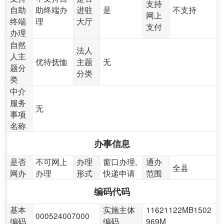
支持
自助
助终端办
进驻
是
不支持
网上
终端
理
大厅
支付
办理
自然
法人
人主
优待抚恤
主题
无
题分
分类
类
中介
服务
无
事项
名称
办事信息
是否
不可网上
办理
窗口办理,
通办
全县
网办
办理
形式
快递申请
范围
编码代码
基本
实施主体
11621122MB1502
000524007000
编码
编码
969M