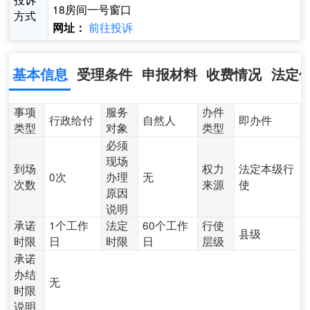
18房间一号窗口
方式
前往投诉
网址：
基本信息
受理条件
申报材料
收费情况
法定
事项
服务
办件
行政给付
自然人
即办件
类型
对象
类型
必须
现场
到场
权力
法定本级行
0次
办理
无
次数
来源
使
原因
说明
承诺
1个工作
法定
60个工作
行使
县级
时限
日
时限
日
层级
承诺
办结
无
时限
说明