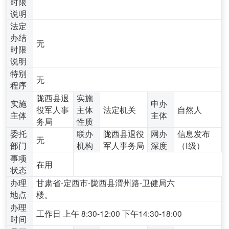
时限
说明
法定
办结
无
时限
说明
特别
无
程序
陇西县退
实施
实施
申办
役军人事
主体
法定机关
自然人
主体
主体
务局
性质
委托
联办
陇西县退役
网办
信息发布
无
部门
机构
军人事务局
深度
（Ⅰ级）
事项
在用
状态
办理
甘肃省-定西市-陇西县渭州路-卫健局六
地点
楼。
办理
工作日 上午 8:30-12:00 下午14:30-18:00
时间