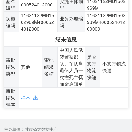
基本
实施主体编
11621122MB1502
000524012000
编码
码
969M
11621122MB15
11621122MB1502
实施
业务办理编
02969M400052
969M4000524012
编码
码
4012000
00009
结果信息
中国人民武
装警察部
是否
审批
审批
队、军队离
支持
不支持物流
结果
其他
结果
退休人员一
物流
快递
类型
名称
次性死亡抚
快递
恤金通知单
审批
结果
样本
样本
主办单位：甘肃省大数据中心