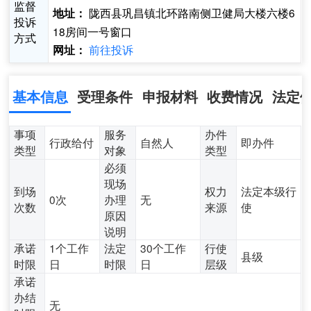
监督
陇西县巩昌镇北环路南侧卫健局大楼六楼6
地址：
投诉
18房间一号窗口
方式
前往投诉
网址：
基本信息
受理条件
申报材料
收费情况
法定
事项
服务
办件
行政给付
自然人
即办件
类型
对象
类型
必须
现场
到场
权力
法定本级行
0次
办理
无
次数
来源
使
原因
说明
承诺
1个工作
法定
30个工作
行使
县级
时限
日
时限
日
层级
承诺
办结
无