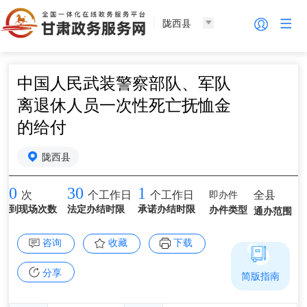
陇西县
中国人民武装警察部队、军队
离退休人员一次性死亡抚恤金
的给付
陇西县
0
30
1
即办件
全县
次
个工作日
个工作日
到现场次数
法定办结时限
承诺办结时限
办件类型
通办范围
咨询
收藏
下载
分享
简版指南