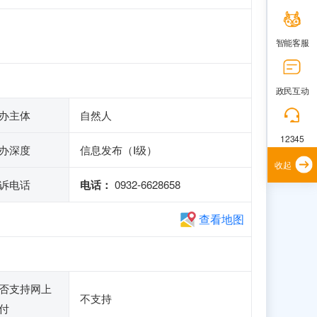
智能客服
政民互动
办主体
自然人
12345
办深度
信息发布（Ⅰ级）
收起
诉电话
电话：
0932-6628658
查看地图
否支持网上
不支持
付