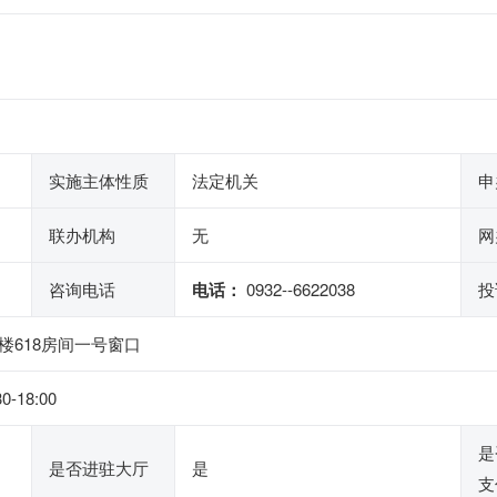
实施主体性质
法定机关
申
联办机构
无
网
咨询电话
电话：
0932--6622038
投
618房间一号窗口
0-18:00
是
是否进驻大厅
是
支