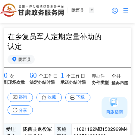
陇西县
在乡复员军人定期定量补助的
认定
陇西县
0
60
1
即办件
全县
次
个工作日
个工作日
到现场次数
法定办结时限
承诺办结时限
办件类型
通办范围
咨询
收藏
下载
分享
简版指南
受理
陇西县退役军
实施
11621122MB1502969M4