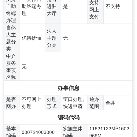
支持
自助
助终端办
进驻
是
不支持
网上
终端
理
大厅
支付
办理
自然
法人
人主
优待抚恤
主题
无
题分
分类
类
中介
服务
无
事项
名称
办事信息
是否
不可网上
办理
窗口办理,
通办
全县
网办
办理
形式
快递申请
范围
编码代码
基本
实施主体
11621122MB1502
000724003000
编码
编码
969M