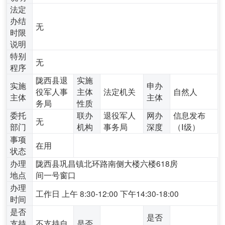
法定
办结
无
时限
说明
特别
无
程序
陇西县退
实施
实施
申办
役军人事
主体
法定机关
自然人
主体
主体
务局
性质
委托
联办
退役军人
网办
信息发布
无
部门
机构
事务局
深度
（Ⅰ级）
事项
在用
状态
办理
陇西县巩昌镇北环路南侧大楼六楼618房
地点
间一号窗口
办理
工作日 上午 8:30-12:00 下午14:30-18:00
时间
是否
是否
支持
不支持自
是否