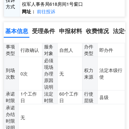
役军人事务局618房间1号窗口
方式
前往投诉
网址：
基本信息
受理条件
申报材料
收费情况
法定
事项
服务
办件
行政确认
自然人
即办件
类型
对象
类型
必须
现场
到场
权力
法定本级行
0次
办理
无
次数
来源
使
原因
说明
承诺
1个工作
法定
60个工作
行使
县级
时限
日
时限
日
层级
承诺
办结
无
时限
说明