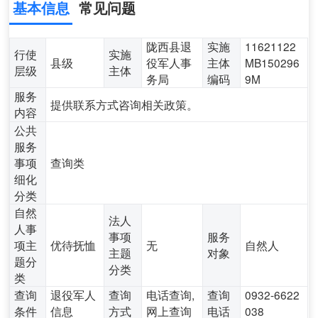
基本信息
常见问题
陇西县退
实施
11621122
行使
实施
县级
役军人事
主体
MB150296
层级
主体
务局
编码
9M
服务
提供联系方式咨询相关政策。
内容
公共
服务
事项
查询类
细化
分类
自然
法人
人事
事项
服务
项主
优待抚恤
无
自然人
主题
对象
题分
分类
类
查询
退役军人
查询
电话查询,
查询
0932-6622
条件
信息
方式
网上查询
电话
038