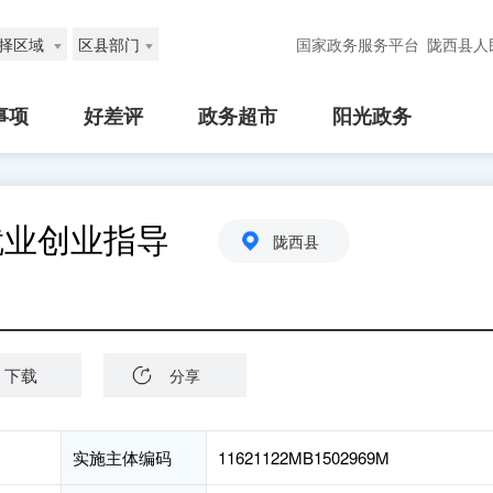
择区域
区县部门
国家政务服务平台
陇西县人
事项
好差评
政务超市
阳光政务
就业创业指导
陇西县
下载
分享
实施主体编码
11621122MB1502969M