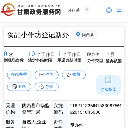
陇西县
食品小作坊登记新办
陇西县
0
10
1
即办件
全县
次
个工作日
个工作日
到现场次数
法定办结时限
承诺办结时限
办件类型
通办范围
在线办理
咨询
收藏
下载
分享
简版指南
受理
陇西县市场监
实施
11621122MB1533087W4
机构
督管理局
编码
620131045000
服务
自然人,企业
办件
即办件