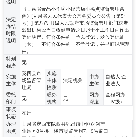
说明
《甘肃省食品小作坊小经营店小摊点监督管理条
例》[甘肃省人民代表大会常务委员会公告（第51
法定
号）] 第八条 县级人民政府市场监督管理部门或者
办结
派出机构应当自收到申请之日起十个工作日内作出
时限
登记决定。符合条件的，予以登记，发放登记证
说明
（卡）；不符合条件的，不予登记，并书面说明理
由。
特别
无
程序
陇西县市
实施
实施
申办
自然人,企
场监督管
主体
法定机关
主体
主体
业法人
理局
性质
委托
联办
网办
全程网办
无
无
部门
机构
深度
（Ⅳ级）
事项
在用
状态
办理
甘肃省定西市陇西县巩昌镇中恒众创产
地点
业园区8号楼一楼市场监管局7、8号窗口