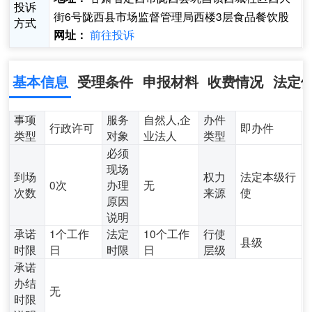
投诉
街6号陇西县市场监督管理局西楼3层食品餐饮股
方式
前往投诉
网址：
基本信息
受理条件
申报材料
收费情况
法定
事项
服务
自然人,企
办件
行政许可
即办件
类型
对象
业法人
类型
必须
现场
到场
权力
法定本级行
0次
办理
无
次数
来源
使
原因
说明
承诺
1个工作
法定
10个工作
行使
县级
时限
日
时限
日
层级
承诺
办结
无
时限