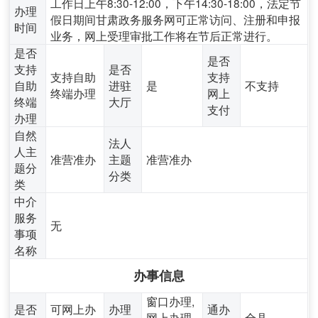
工作日上午8:30-12:00，下午14:30-18:00，法定节
办理
假日期间甘肃政务服务网可正常访问、注册和申报
时间
业务，网上受理审批工作将在节后正常进行。
是否
是否
支持
是否
支持自助
支持
自助
进驻
是
不支持
终端办理
网上
终端
大厅
支付
办理
自然
法人
人主
准营准办
主题
准营准办
题分
分类
类
中介
服务
无
事项
名称
办事信息
窗口办理,
是否
可网上办
办理
通办
网上办理,
全县