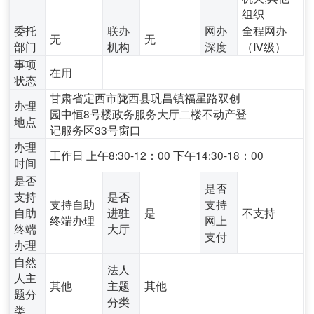
组织
委托
联办
网办
全程网办
无
无
部门
机构
深度
（Ⅳ级）
事项
在用
状态
甘肃省定西市陇西县巩昌镇福星路双创
办理
园中恒8号楼政务服务大厅二楼不动产登
地点
记服务区33号窗口
办理
工作日 上午8:30-12：00 下午14:30-18：00
时间
是否
是否
支持
是否
支持自助
支持
自助
进驻
是
不支持
终端办理
网上
终端
大厅
支付
办理
自然
法人
人主
其他
主题
其他
题分
分类
类