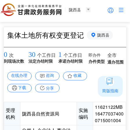
陇西县
集体土地所有权变更登记
陇西县
0
30
1
即办件
全市
次
个工作日
个工作日
到现场次数
法定办结时限
承诺办结时限
办件类型
通办范围
在线办理
咨询
收藏
下载
分享
简版指南
11621122MB
受理
实施
陇西县自然资源局
16477037400
机构
编码
0715001004