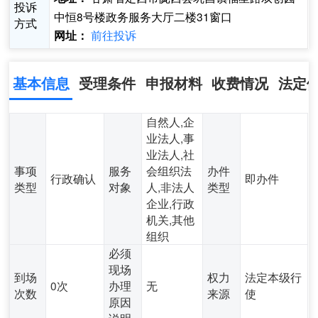
投诉
中恒8号楼政务服务大厅二楼31窗口
方式
前往投诉
网址：
基本信息
受理条件
申报材料
收费情况
法定
自然人,企
业法人,事
业法人,社
事项
服务
会组织法
办件
行政确认
即办件
类型
对象
人,非法人
类型
企业,行政
机关,其他
组织
必须
现场
到场
权力
法定本级行
0次
办理
无
次数
来源
使
原因
说明