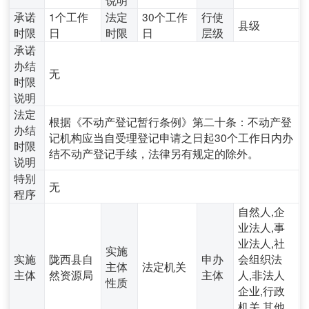
承诺
1个工作
法定
30个工作
行使
县级
时限
日
时限
日
层级
承诺
办结
无
时限
说明
法定
根据《不动产登记暂行条例》第二十条：不动产登
办结
记机构应当自受理登记申请之日起30个工作日内办
时限
结不动产登记手续，法律另有规定的除外。
说明
特别
无
程序
自然人,企
业法人,事
业法人,社
实施
实施
陇西县自
申办
会组织法
主体
法定机关
主体
然资源局
主体
人,非法人
性质
企业,行政
机关,其他