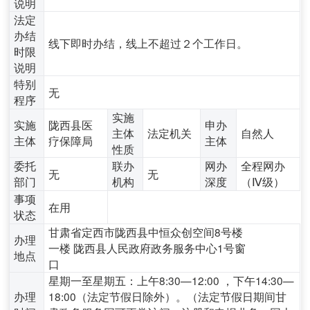
说明
法定
办结
线下即时办结，线上不超过２个工作日。
时限
说明
特别
无
程序
实施
实施
陇西县医
申办
主体
法定机关
自然人
主体
疗保障局
主体
性质
委托
联办
网办
全程网办
无
无
部门
机构
深度
（Ⅳ级）
事项
在用
状态
甘肃省定西市陇西县中恒众创空间8号楼
办理
一楼 陇西县人民政府政务服务中心1号窗
地点
口
星期一至星期五：上午8:30—12:00 ，下午14:30—
办理
18:00（法定节假日除外）。（法定节假日期间甘