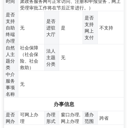
时间
肃政务服务网可正常访问、注册和申报业务，网上
受理审批工作将在节后正常进行。）
是否
是否
支持
是否
支持
自助
无
进驻
是
不支持
网上
终端
大厅
支付
办理
自然
社会保障
法人
人主
（社会保
主题
无
题分
险、社会
分类
类
救助）
中介
服务
无
事项
名称
办事信息
是否
可网上办
办理
窗口办理,
通办
跨省
网办
理
形式
网上办理
范围