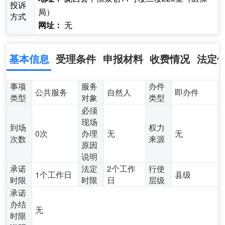
投诉
局）
方式
无
网址：
基本信息
受理条件
申报材料
收费情况
法定
事项
服务
办件
公共服务
自然人
即办件
类型
对象
类型
必须
现场
到场
权力
0次
办理
无
无
次数
来源
原因
说明
承诺
法定
2个工作
行使
1个工作日
县级
时限
时限
日
层级
承诺
办结
无
时限