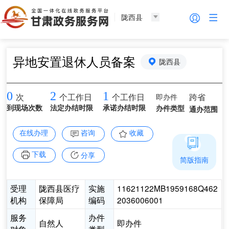
陇西县
异地安置退休人员备案
陇西县
0
2
1
即办件
跨省
次
个工作日
个工作日
到现场次数
法定办结时限
承诺办结时限
办件类型
通办范围
在线办理
咨询
收藏
下载
分享
简版指南
受理
陇西县医疗
实施
11621122MB1959168Q462
机构
保障局
编码
2036006001
服务
办件
自然人
即办件