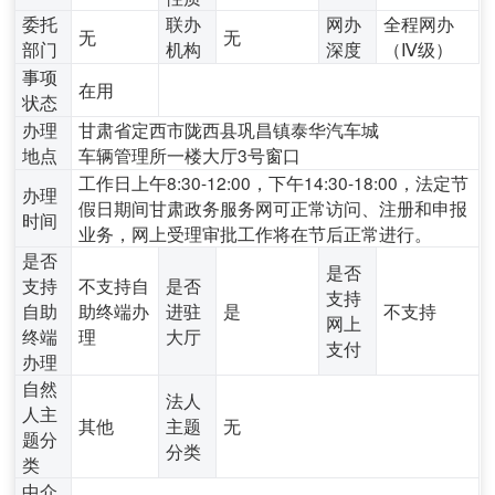
委托
联办
网办
全程网办
无
无
部门
机构
深度
（Ⅳ级）
事项
在用
状态
办理
甘肃省定西市陇西县巩昌镇泰华汽车城
地点
车辆管理所一楼大厅3号窗口
工作日上午8:30-12:00，下午14:30-18:00，法定节
办理
假日期间甘肃政务服务网可正常访问、注册和申报
时间
业务，网上受理审批工作将在节后正常进行。
是否
是否
支持
不支持自
是否
支持
自助
助终端办
进驻
是
不支持
网上
终端
理
大厅
支付
办理
自然
法人
人主
其他
主题
无
题分
分类
类
中介