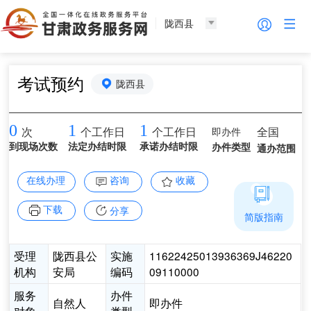
陇西县
考试预约
陇西县
0
1
1
即办件
全国
次
个工作日
个工作日
到现场次数
法定办结时限
承诺办结时限
办件类型
通办范围
在线办理
咨询
收藏
下载
分享
简版指南
受理
陇西县公
实施
11622425013936369J46220
机构
安局
编码
09110000
服务
办件
自然人
即办件