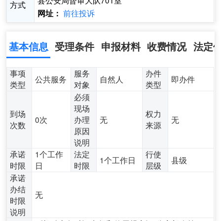
县公安局督审大队701室
方式
前往投诉
网址：
基本信息
受理条件
申报材料
收费情况
法定
事项
服务
办件
公共服务
自然人
即办件
类型
对象
类型
必须
现场
到场
权力
0次
办理
无
无
次数
来源
原因
说明
承诺
1个工作
法定
行使
1个工作日
县级
时限
日
时限
层级
承诺
办结
无
时限
说明