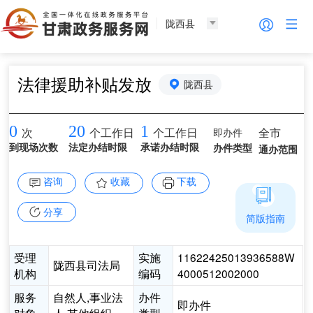
陇西县
法律援助补贴发放
陇西县
0
20
1
即办件
全市
次
个工作日
个工作日
到现场次数
法定办结时限
承诺办结时限
办件类型
通办范围
咨询
收藏
下载
分享
简版指南
受理
实施
11622425013936588W
陇西县司法局
机构
编码
4000512002000
服务
自然人,事业法
办件
即办件