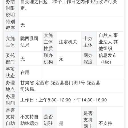
办结
自受理之日起，20个工作日之内作出行政许可决
时限
定。
说明
特别
无
程序
实施
自然人,事
实施
陇西县司
申办
主体
法定机关
业法人,其
主体
法局
主体
性质
他组织
委托
联办
网办
信息发布
无
无
部门
机构
深度
（Ⅰ级）
事项
在用
状态
办理
甘肃省-定西市-陇西县县门街1号-陇西县
地点
司法局。
办理
工作日：上午8:30--12:00 下午14:30--18:00
时间
是否
是否
支持
不支持自
是否
支持
自助
助终端办
进驻
是
不支持
网上