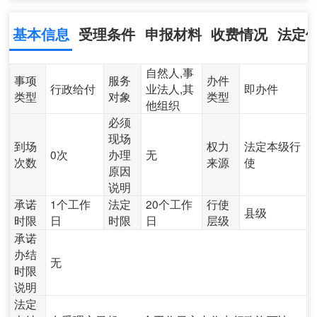
基本信息
受理条件
申报材料
收费情况
法定
自然人,事
事项
服务
办件
行政给付
业法人,其
即办件
类型
对象
类型
他组织
必须
现场
到场
权力
法定本级行
0次
办理
无
次数
来源
使
原因
说明
承诺
1个工作
法定
20个工作
行使
县级
时限
日
时限
日
层级
承诺
办结
无
时限
说明
法定