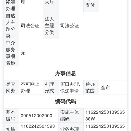
终端
理
大厅
支付
办理
自然
法人
人主
司法公证
主题
司法公证
题分
分类
类
中介
服务
无
事项
名称
办事信息
是否
不可网上
办理
窗口办理,
通办
全市
网办
办理
形式
快递申请
范围
编码代码
基本
实施主体
116224250139365
000512002000
编码
编码
88W
1162242501393
116224250139365
实施
业务办理