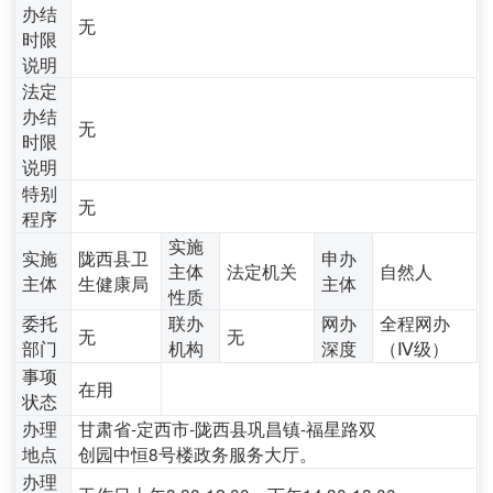
办结
无
时限
说明
法定
办结
无
时限
说明
特别
无
程序
实施
实施
陇西县卫
申办
主体
法定机关
自然人
主体
生健康局
主体
性质
委托
联办
网办
全程网办
无
无
部门
机构
深度
（Ⅳ级）
事项
在用
状态
办理
甘肃省-定西市-陇西县巩昌镇-福星路双
地点
创园中恒8号楼政务服务大厅。
办理