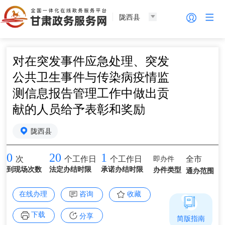
陇西县
对在突发事件应急处理、突发
公共卫生事件与传染病疫情监
测信息报告管理工作中做出贡
献的人员给予表彰和奖励
陇西县
0
20
1
即办件
全市
次
个工作日
个工作日
到现场次数
法定办结时限
承诺办结时限
办件类型
通办范围
在线办理
咨询
收藏
下载
分享
简版指南