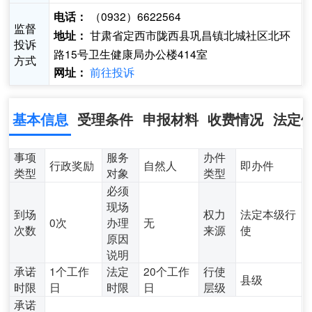
（0932）6622564
电话：
监督
甘肃省定西市陇西县巩昌镇北城社区北环
地址：
投诉
路15号卫生健康局办公楼414室
方式
前往投诉
网址：
基本信息
受理条件
申报材料
收费情况
法定
事项
服务
办件
行政奖励
自然人
即办件
类型
对象
类型
必须
现场
到场
权力
法定本级行
0次
办理
无
次数
来源
使
原因
说明
承诺
1个工作
法定
20个工作
行使
县级
时限
日
时限
日
层级
承诺