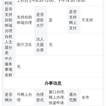
工作日上午8:30-12:00，下午14:30-18:00
时间
是否
是否
支持
是否
支持自助
支持
自助
进驻
是
不支持
终端办理
网上
终端
大厅
支付
办理
自然
法人
人主
医疗卫生
主题
无
题分
分类
类
中介
服务
无
事项
名称
办事信息
窗口办理,
是否
可网上办
办理
通办
网上办理,
全市
网办
理
形式
范围
快递申请