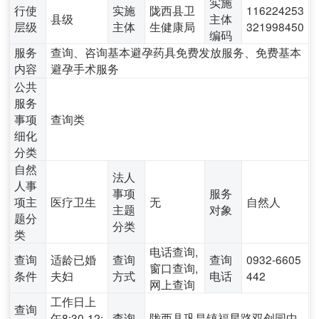
实施
行使
实施
陇西县卫
116224253
县级
主体
层级
主体
生健康局
321998450
编码
服务
查询、咨询基本避孕药具免费发放服务、免费基本
内容
避孕手术服务
公共
服务
事项
查询类
细化
分类
自然
法人
人事
事项
服务
项主
医疗卫生
无
自然人
主题
对象
题分
分类
类
电话查询,
查询
适龄已婚
查询
查询
0932-6605
窗口查询,
条件
夫妇
方式
电话
442
网上查询
工作日上
查询
午8:30-12:
查询
陇西县巩昌镇福星路双创园中