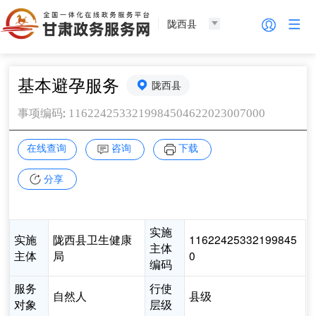
陇西县
基本避孕服务
陇西县
:
1162242533219984504622023007000
事项编码
在线查询
咨询
下载
分享
实施
实施
陇西县卫生健康
11622425332199845
主体
主体
局
0
编码
服务
行使
自然人
县级
对象
层级