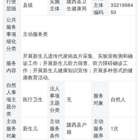
行使
实施
陇西县卫
县级
主体
33219984
层级
主体
生健康局
编码
50
公共
服务
事项
主动服务类
细化
分类
开展新生儿遗传代谢病血片采集、实验室检测和确
服务
诊工作；开展新生儿听力筛查、听力障碍确诊工
内容
作；开展新生儿健康知识宣传；开展多种形式的健
康教育活动。
自然
法人
人事
事项
服务
项主
医疗卫生
无
自然人
主题
对象
题分
分类
类
主动
主动
主动
陇西县户
服务
新生儿
服务
服务
1次
籍
对象
条件
频率