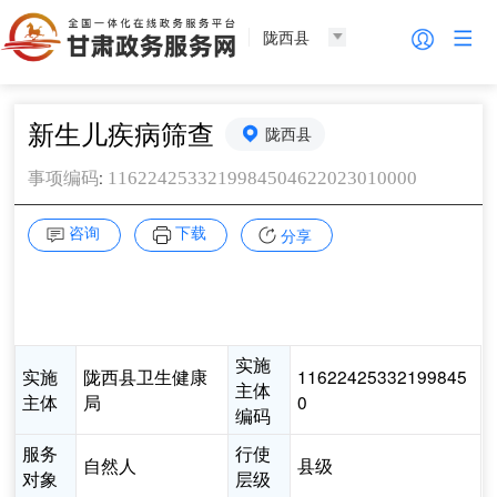
陇西县
新生儿疾病筛查
陇西县
:
1162242533219984504622023010000
事项编码
咨询
下载
分享
实施
实施
陇西县卫生健康
11622425332199845
主体
主体
局
0
编码
服务
行使
自然人
县级
对象
层级