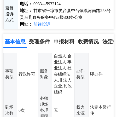
电话：
0933—5932124
监督
地址：
甘肃省平凉市灵台县中台镇溪河南路253号
投诉
灵台县政务服务中心3楼303办公室
方式
网址：
前往投诉
基本信息
受理条件
申报材料
收费情况
法定
自然人,企
业法人,事
业法人,社
事项
服务
办件
行政许可
会组织法
即办件
类型
对象
类型
人,非法人
企业,其他
组织
必须
现场
到场
权力
法定本级行
0次
办理
无
次数
来源
使
原因