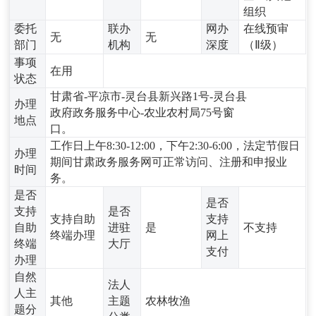
组织
委托
联办
网办
在线预审
无
无
部门
机构
深度
（Ⅱ级）
事项
在用
状态
甘肃省-平凉市-灵台县新兴路1号-灵台县
办理
政府政务服务中心-农业农村局75号窗
地点
口。
工作日上午8:30-12:00，下午2:30-6:00，法定节假日
办理
期间甘肃政务服务网可正常访问、注册和申报业
时间
务。
是否
是否
支持
是否
支持自助
支持
自助
进驻
是
不支持
终端办理
网上
终端
大厅
支付
办理
自然
法人
人主
其他
主题
农林牧渔
题分