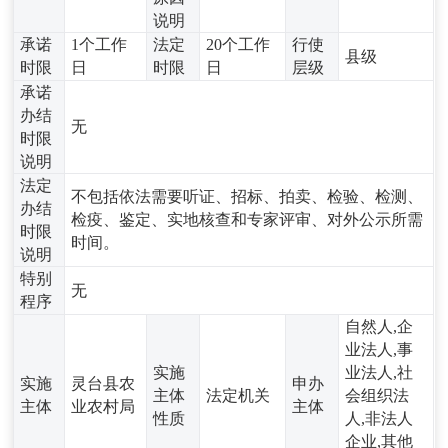
说明
承诺
1个工作
法定
20个工作
行使
县级
时限
日
时限
日
层级
承诺
办结
无
时限
说明
法定
不包括依法需要听证、招标、拍卖、检验、检测、
办结
检疫、鉴定、实地核查和专家评审、对外公示所需
时限
时间。
说明
特别
无
程序
自然人,企
业法人,事
实施
业法人,社
实施
灵台县农
申办
主体
法定机关
会组织法
主体
业农村局
主体
性质
人,非法人
企业,其他