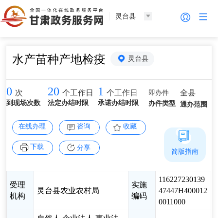
灵台县
水产苗种产地检疫
灵台县
0
20
1
即办件
全县
次
个工作日
个工作日
到现场次数
法定办结时限
承诺办结时限
办件类型
通办范围
在线办理
咨询
收藏
下载
分享
简版指南
116227230139
受理
实施
灵台县农业农村局
47447H400012
机构
编码
0011000