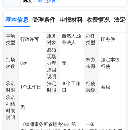
网址：
前往投诉
基本信息
受理条件
申报材料
收费情况
法定
事项
服务
自然人,企
办件
行政许可
即办件
类型
对象
业法人
类型
必须
现场
到场
权力
法定本级
0次
办理
无
次数
来源
行使
原因
说明
承诺
法定
30个工作
行使
1个工作日
县级
时限
时限
日
层级
承诺
办结
无
时限
说明
《律师事务所管理办法》第二十一条