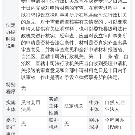
受理申请的司法行政机关应当在决定受理之日起二
十日内完成对申请材料的审查。在审查过程中，可
以征求拟设立律师事务所所在地县级司法行政机关
的意见；对于需要调查核实有关情况的，可以要求
法定
申请人提供有关证明材料，也可以委托县级司法行
办结
政机关进行核实。经审查，应当对设立律师事务所
时限
的申请是否符合法定条件、材料是否真实齐全出具
说明
审查意见，并将审查意见和全部申请材料报送省、
自治区、直辖市司法行政机关。第二十二条 省、自
治区、直辖市司法行政机关应当自收到受理申请机
关报送的审查意见和全部申请材料之日起十日内予
以审核，作出是否准予设立律师事务所的决定。
特别
无
程序
实施
实施
灵台县司
申办
自然人,企
主体
法定机关
主体
法局
主体
业法人
性质
委托
联办
网办
全程网办
无
无
部门
机构
深度
（Ⅳ级）
事项