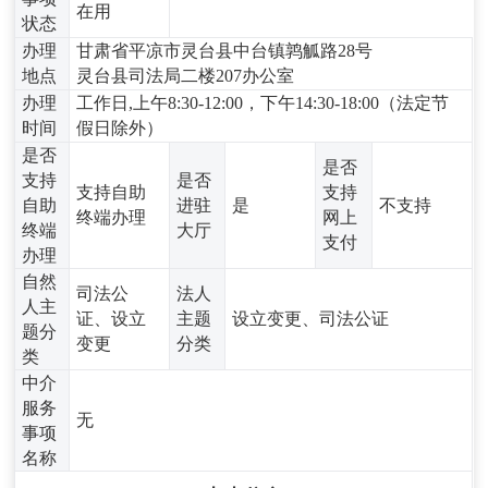
在用
状态
办理
甘肃省平凉市灵台县中台镇鹑觚路28号
地点
灵台县司法局二楼207办公室
办理
工作日,上午8:30-12:00，下午14:30-18:00（法定节
时间
假日除外）
是否
是否
支持
是否
支持自助
支持
自助
进驻
是
不支持
终端办理
网上
终端
大厅
支付
办理
自然
司法公
法人
人主
证、设立
主题
设立变更、司法公证
题分
变更
分类
类
中介
服务
无
事项
名称