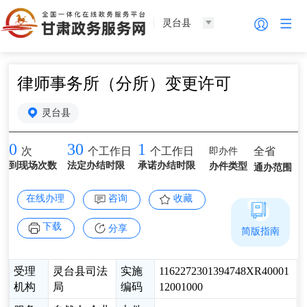
灵台县
律师事务所（分所）变更许可
灵台县
0
30
1
即办件
全省
次
个工作日
个工作日
到现场次数
法定办结时限
承诺办结时限
办件类型
通办范围
在线办理
咨询
收藏
下载
分享
简版指南
受理
灵台县司法
实施
1162272301394748XR40001
机构
局
编码
12001000