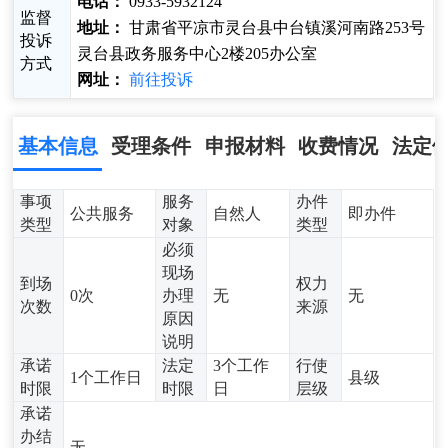
电话：
0933-5932124
监督
地址：
甘肃省平凉市灵台县中台镇溪河南路253号
投诉
灵台县政务服务中心2楼205办公室
方式
网址：
前往投诉
基本信息
受理条件
申报材料
收费情况
法定
事项
服务
办件
公共服务
自然人
即办件
类型
对象
类型
必须
现场
到场
权力
0次
办理
无
无
次数
来源
原因
说明
承诺
法定
3个工作
行使
1个工作日
县级
时限
时限
日
层级
承诺
办结
无