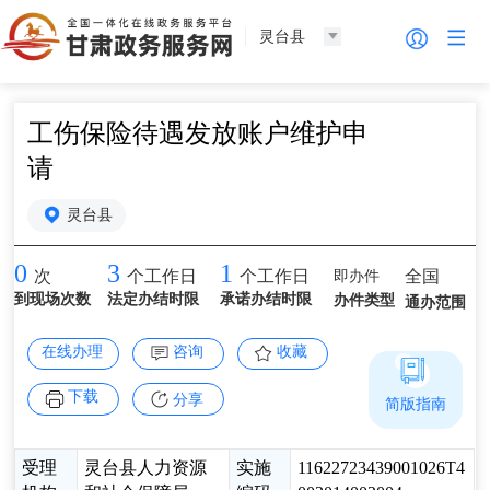
灵台县
工伤保险待遇发放账户维护申
请
灵台县
0
3
1
即办件
全国
次
个工作日
个工作日
到现场次数
法定办结时限
承诺办结时限
办件类型
通办范围
在线办理
咨询
收藏
下载
分享
简版指南
受理
灵台县人力资源
实施
11622723439001026T4