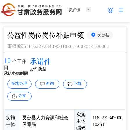
灵台县
公益性岗位岗位补贴申领
灵台县
11622723439001026T4002014106003
事项编码
:
10
承诺件
个工作
日
办件类型
承诺办结时限
在线办理
咨询
下载
分享
实施
实施
灵台县人力资源和社会
1162272343900
主体
主体
保障局
1026T
编码