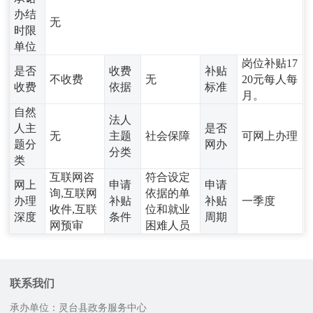
办结
无
时限
单位
岗位补贴17
是否
收费
补贴
不收费
无
20元每人每
收费
依据
标准
月。
自然
法人
人主
是否
无
主题
社会保障
可网上办理
题分
网办
分类
类
互联网咨
符合设定
网上
申请
申请
询,互联网
依据的单
办理
补贴
补贴
一季度
收件,互联
位和就业
深度
条件
周期
网预审
困难人员
联系我们
承办单位：灵台县政务服务中心