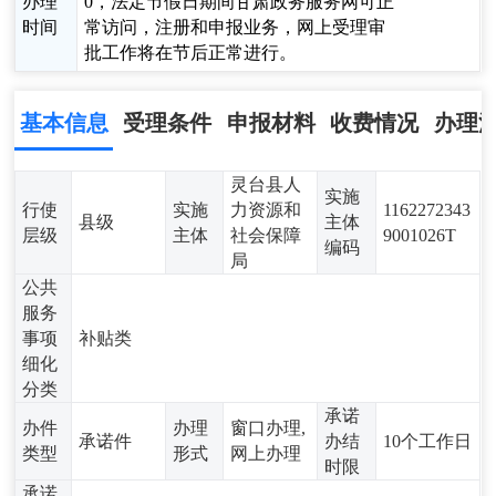
办理
0，法定节假日期间甘肃政务服务网可正
时间
常访问，注册和申报业务，网上受理审
批工作将在节后正常进行。
基本信息
受理条件
申报材料
收费情况
办理
灵台县人
实施
行使
实施
力资源和
1162272343
县级
主体
层级
主体
社会保障
9001026T
编码
局
公共
服务
事项
补贴类
细化
分类
承诺
办件
办理
窗口办理,
承诺件
办结
10个工作日
类型
形式
网上办理
时限
承诺