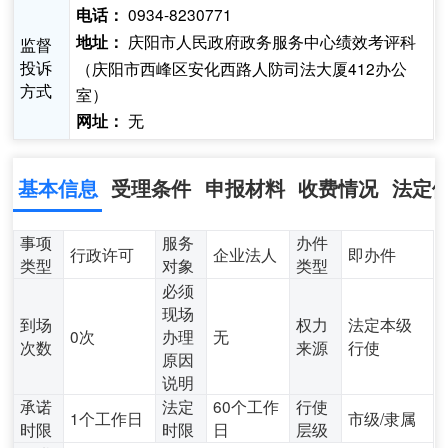
0934-8230771
电话：
庆阳市人民政府政务服务中心绩效考评科
地址：
监督
投诉
（庆阳市西峰区安化西路人防司法大厦412办公
方式
室）
无
网址：
基本信息
受理条件
申报材料
收费情况
法定
事项
服务
办件
行政许可
企业法人
即办件
类型
对象
类型
必须
现场
到场
权力
法定本级
0次
办理
无
次数
来源
行使
原因
说明
承诺
法定
60个工作
行使
1个工作日
市级/隶属
时限
时限
日
层级