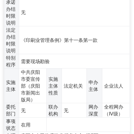
承诺
办结
无
时限
说明
法定
办结
《印刷业管理条例》第十一条第一款
时限
说明
特别
需要现场勘验
程序
中共庆阳
市委宣传
实施
实施
申办
部（庆阳
主体
法定机关
企业法人
主体
主体
市新闻出
性质
版局）
委托
联办
网办
全程网办
无
无
部门
机构
深度
（Ⅳ级）
事项
在用
状态