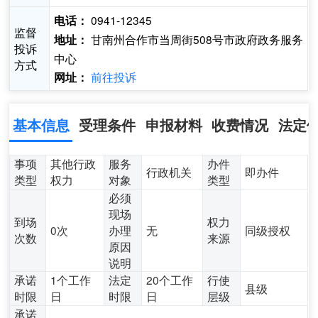
0941-12345
电话：
监督
甘南州合作市当周街508号市政府政务服务
地址：
投诉
中心
方式
前往投诉
网址：
基本信息
受理条件
申报材料
收费情况
法定
事项
其他行政
服务
办件
行政机关
即办件
类型
权力
对象
类型
必须
现场
到场
权力
0次
办理
无
同级授权
次数
来源
原因
说明
承诺
1个工作
法定
20个工作
行使
县级
时限
日
时限
日
层级
承诺