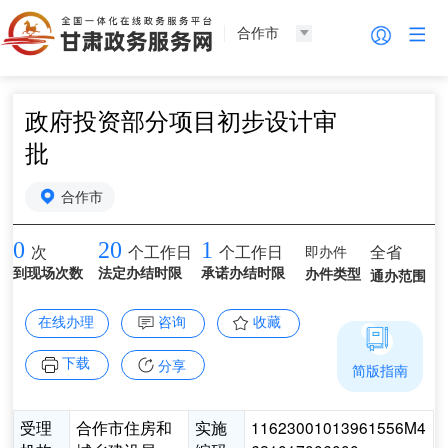
合作市
政府投资部分项目初步设计审
批
合作市
0
20
1
即办件
全省
次
个工作日
个工作日
到现场次数
法定办结时限
承诺办结时限
办件类型
通办范围
在线办理
咨询
收藏
下载
分享
简版指南
受理
合作市住房和
实施
11623001013961556M4