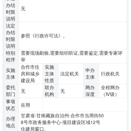
办结
无
时限
说明
法定
办结
参照《行政许可法》。
时限
说明
特别
需要现场勘验,需要组织听证,需要鉴定,需要专家评
程序
审
合作市住
实施
实施
申办
房和城乡
主体
法定机关
行政机关
主体
主体
建设局
性质
委托
联办
网办
全程网办
无
无
部门
机构
深度
（Ⅳ级）
事项
在用
状态
甘肃省-甘南藏族自治州-合作市当周街50
办理
8号市政务服务中心-项目建设区域12号
地点
住建局窗口。