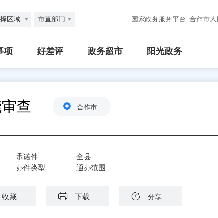
择区域
市直部门
国家政务服务平台
合作市人
事项
好差评
政务超市
阳光政务
能审查
合作市
承诺件
全县
办件类型
通办范围
收藏
下载
分享