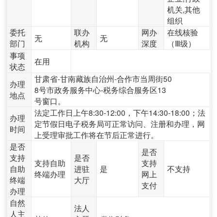
机关,其他
组织
委托
联办
网办
在线核验
无
无
部门
机构
深度
（Ⅲ级）
事项
在用
状态
甘肃省-甘南藏族自治州-合作市当周街50
办理
8号市政务服务中心-税务综合服务区13
地点
号窗口。
法定工作日上午8:30-12:00，下午14:30-18:00；法
办理
定节假日电子税务局可正常访问、注册和办理，网
时间
上受理审批工作将在节后正常进行。
是否
是否
支持
是否
支持自助
支持
自助
进驻
是
不支持
终端办理
网上
终端
大厅
支付
办理
自然
法人
人主