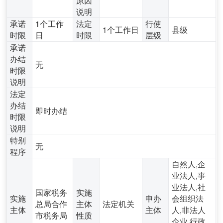
说明
承诺
1个工作
法定
行使
1个工作日
县级
时限
日
时限
层级
承诺
办结
无
时限
说明
法定
办结
即时办结
时限
说明
特别
无
程序
自然人,企
业法人,事
业法人,社
国家税务
实施
实施
申办
会组织法
总局合作
主体
法定机关
主体
主体
人,非法人
市税务局
性质
企业,行政