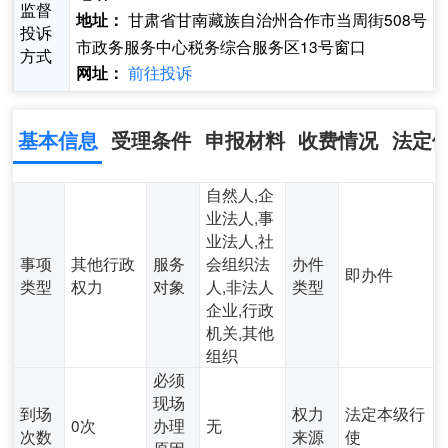
监督
甘肃省甘南藏族自治州合作市当周街508号
地址：
投诉
市政务服务中心税务综合服务区13号窗口
方式
前往投诉
网址：
基本信息
受理条件
申报材料
收费情况
法定
自然人,企
业法人,事
业法人,社
事项
其他行政
服务
会组织法
办件
即办件
类型
权力
对象
人,非法人
类型
企业,行政
机关,其他
组织
必须
现场
到场
权力
法定本级行
0次
办理
无
次数
来源
使
原因