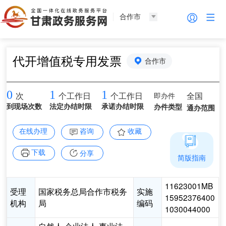
合作市
代开增值税专用发票
合作市
0
1
1
即办件
全国
次
个工作日
个工作日
到现场次数
法定办结时限
承诺办结时限
办件类型
通办范围
在线办理
咨询
收藏
下载
分享
简版指南
11623001MB
受理
国家税务总局合作市税务
实施
15952376400
机构
局
编码
1030044000