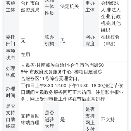
实施
合作市自
申办
会组织法
主体
法定机关
主体
然资源局
主体
人,非法人
性质
企业,行政
机关,其他
组织
委托
联办
网办
在线核验
无
无
部门
机构
深度
（Ⅲ级）
事项
在用
状态
甘肃省-甘南藏族自治州-合作市当周街50
办理
8号-市政府政务服务中心1楼项目建设综
地点
合服务区11号综合受理窗口。
工作日上午8:30-12:00,下午14:30- 18:00;法定节假
办理
日期间甘肃政务服务网可正常访问、注册和申报业
时间
务，网上受理审批工作将在节后正常进行
是否
是否
支持
是否
支持自助
支持
自助
进驻
是
不支持
终端办理
网上
终端
大厅
支付