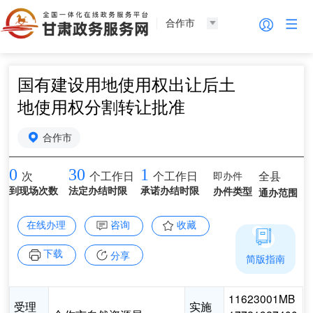
合作市
国有建设用地使用权出让后土
地使用权分割转让批准
合作市
0
30
1
即办件
全县
次
个工作日
个工作日
到现场次数
法定办结时限
承诺办结时限
办件类型
通办范围
在线办理
咨询
收藏
下载
分享
简版指南
11623001MB
受理
实施