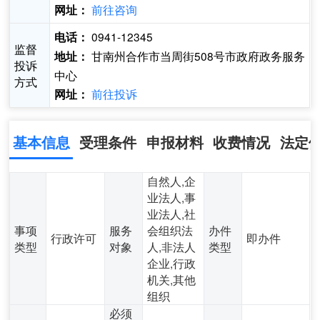
前往咨询
网址：
0941-12345
电话：
监督
甘南州合作市当周街508号市政府政务服务
地址：
投诉
中心
方式
前往投诉
网址：
基本信息
受理条件
申报材料
收费情况
法定
自然人,企
业法人,事
业法人,社
事项
服务
会组织法
办件
行政许可
即办件
类型
对象
人,非法人
类型
企业,行政
机关,其他
组织
必须