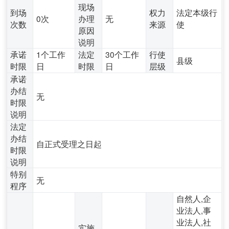
现场
到场
权力
法定本级行
0次
办理
无
次数
来源
使
原因
说明
承诺
1个工作
法定
30个工作
行使
县级
时限
日
时限
日
层级
承诺
办结
无
时限
说明
法定
办结
自正式受理之日起
时限
说明
特别
无
程序
自然人,企
业法人,事
业法人,社
实施