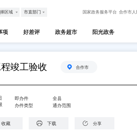
择区域
市直部门
国家政务服务平台
合作市人
事项
好差评
政务超市
阳光政务
工程竣工验收
合作市
日
即办件
全县
限
办件类型
通办范围
收藏
下载
分享