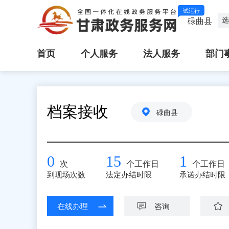
试运行
选
碌曲县
首页
个人服务
法人服务
部门
档案接收
碌曲县
0
15
1
次
个工作日
个工作日
到现场次数
法定办结时限
承诺办结时限
在线办理
咨询