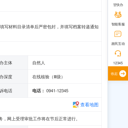
甘快办
智能客服
填写材料目录清单后严密包封，并填写档案转递通知
政民互动
办主体
自然人
12345
收起
办深度
在线核验（Ⅲ级）
诉电话
电话：
0941-12345
查看地图
申报业务，网上受理审批工作将在节后正常进行。