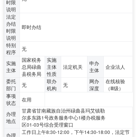
时限
说明
法定
办结
即时办结
时限
说明
特别
无
程序
国家税务
实施
实施
申办
总局碌曲
主体
法定机关
企业法人
主体
主体
县税务局
性质
委托
联办
网办
在线核验
无
无
部门
机构
深度
（Ⅲ级）
事项
在用
状态
甘肃省甘南藏族自治州碌曲县玛艾镇勒
办理
尔多东路1号政务服务中心1楼办税服务
地点
区01-03号综合受理窗口
工作日上午8:30-12:00，下午14:30-18:00，法定节
办理