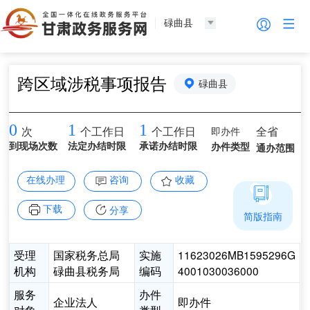
碌曲县
跨区域涉税事项报告
碌曲县
0
1
1
即办件
全省
次
个工作日
个工作日
到现场次数
法定办结时限
承诺办结时限
办件类型
通办范围
在线办理
咨询
收藏
下载
分享
简版指南
受理
国家税务总局
实施
11623026MB1595296G
机构
碌曲县税务局
编码
4001030036000
服务
办件
企业法人
即办件