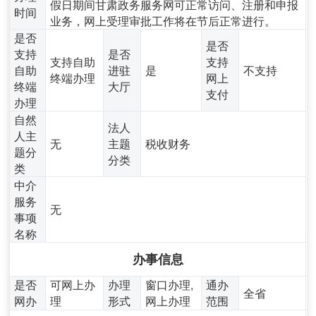
假日期间甘肃政务服务网可正常访问、注册和申报
时间
业务，网上受理审批工作将在节后正常进行。
是否
是否
支持
是否
支持自助
支持
自助
进驻
是
不支持
终端办理
网上
终端
大厅
支付
办理
自然
法人
人主
无
主题
税收财务
题分
分类
类
中介
服务
无
事项
名称
办事信息
是否
可网上办
办理
窗口办理,
通办
全省
网办
理
形式
网上办理
范围