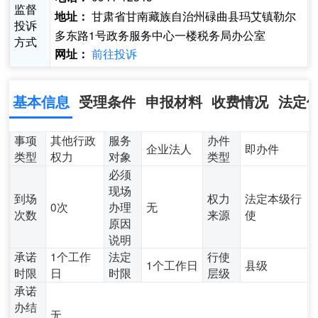
监督
甘肃省甘南藏族自治州碌曲县玛艾镇勒尔
地址：
投诉
多东路1号政务服务中心一楼税务局办公室
方式
前往投诉
网址：
基本信息
受理条件
申报材料
收费情况
法定
事项
其他行政
服务
办件
企业法人
即办件
类型
权力
对象
类型
必须
现场
到场
权力
法定本级行
0次
办理
无
次数
来源
使
原因
说明
承诺
1个工作
法定
行使
1个工作日
县级
时限
日
时限
层级
承诺
办结
无