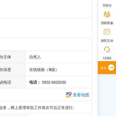
甘快办
智能客服
政民互动
办主体
自然人
12345
收起
办深度
在线核验（Ⅲ级）
诉电话
电话：
0932-6622030
查看地图
册和申报业务，网上受理审批工作将在节后正常进行。