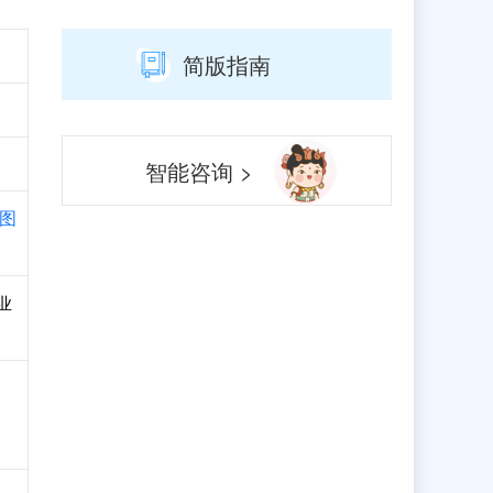
简版指南
智能咨询 >
图
业