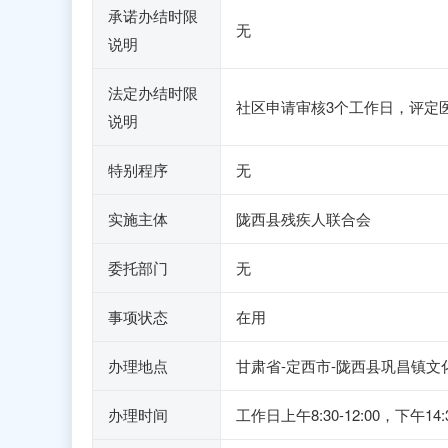
承诺办结时限
无
说明
法定办结时限
社区申请审核3个工作日，评定医
说明
特别程序
无
实施主体
陇西县残疾人联合会
委托部门
无
事项状态
在用
办理地点
甘肃省-定西市-陇西县巩昌镇文
办理时间
工作日上午8:30-12:00，