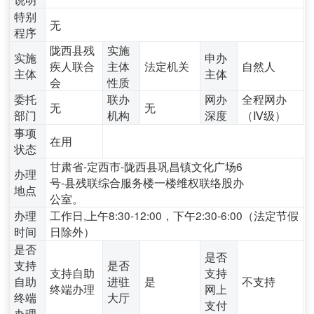
特别
无
程序
陇西县残
实施
实施
申办
疾人联合
主体
法定机关
自然人
主体
主体
会
性质
委托
联办
网办
全程网办
无
无
部门
机构
深度
（Ⅳ级）
事项
在用
状态
甘肃省-定西市-陇西县巩昌镇文化广场6
办理
号-县残联综合服务楼一楼维权联络股办
地点
公室。
办理
工作日,上午8:30-12:00，下午2:30-6:00（法定节假
时间
日除外）
是否
是否
支持
是否
支持自助
支持
自助
进驻
是
不支持
终端办理
网上
终端
大厅
支付
办理