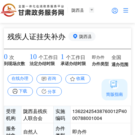
陇西县
残疾人证挂失补办
陇西县
0
10
1
即办件
全国
次
个工作日
个工作日
到现场次数
法定办结时限
承诺办结时限
办件类型
通办范围
在线办理
咨询
收藏
下载
分享
简版指南
受理
陇西县残疾
实施
13622425438760012P40
机构
人联合会
编码
00788001004
服务
办件
自然人
即办件