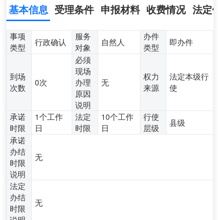
基本信息
受理条件
申报材料
收费情况
法定
事项
服务
办件
行政确认
自然人
即办件
类型
对象
类型
必须
现场
到场
权力
法定本级行
0次
办理
无
次数
来源
使
原因
说明
承诺
1个工作
法定
10个工作
行使
县级
时限
日
时限
日
层级
承诺
办结
无
时限
说明
法定
办结
无
时限
说明