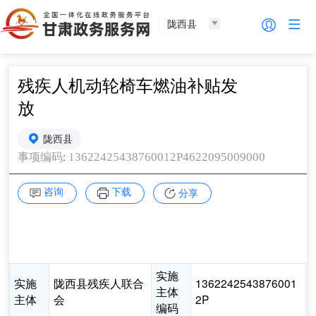
陇西县
残疾人机动轮椅车燃油补贴发
放
陇西县
:
13622425438760012P4622095009000
事项编码
咨询
下载
分享
实施
实施
陇西县残疾人联合
1362242543876001
主体
主体
会
2P
编码