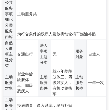
公共
服务
事项
主动服务类
细化
分类
服务
为符合条件的残疾人发放机动轮椅车燃油补贴
内容
自然
法人
人事
事项
服务
项主
交通出行
无
自然人
主题
对象
题分
分类
类
就业年龄段
就业年龄
主动
主动
肢体三、四
主动
段肢体
服务
服务
级残疾人，
服务
一年一次
三、四级
对象
条件
有机动轮椅
频率
残疾人
车
主动
服务
摸底调查，录入系统，发放补贴