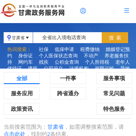
甘肃省
热词搜索：
社保
低保申请
税费缴纳
婚姻登记预
约
身份证
个人医保状态查询
不动产
养老服务扶
持
网约车
残疾
公积金查询
个人所得税
老年人
优待证
建筑
公司设立
法援机构
超限运输
异地
就医备案
预约挂号
全部
一件事
服务事项
服务应用
跨省通办
常见问题
政策资讯
特色服务
当前搜索范围为：
甘肃省
，如需调整搜索范围，请
点击此处
，找到约
2
条结果。