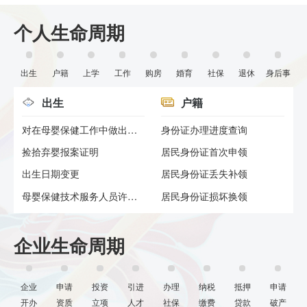
个人生命周期
出生
户籍
上学
工作
购房
婚育
社保
退休
身后事
出生
户籍
对在母婴保健工作中做出显著成...
身份证办理进度查询
捡拾弃婴报案证明
居民身份证首次申领
出生日期变更
居民身份证丢失补领
母婴保健技术服务人员许可（校...
居民身份证损坏换领
企业生命周期
企业
申请
投资
引进
办理
纳税
抵押
申请
开办
资质
立项
人才
社保
缴费
贷款
破产