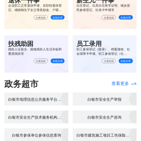
企业职工正常退休申请、在职转退休登
出生登记、出具出生医学证明、城乡居
记、城镇独生子女父母奖励金、户籍信
民参保登记、社保卡申领等
息确认、离、退休提取住房公积金
办事指南
在线办理
办事指南
在线办理
扶残助困
员工录用
残疾人证新办、困难残疾人生活补贴和
职工参保登记（医保）、档案接收、社
重度残疾等
会保障卡申领、职工参保登记（社
保）、单位就业登记、住房公积金个人
办事指南
在线办理
办事指南
在线办理
账户设立
政务超市
查看更多
白银市地理信息公共服务平台咨询、使用...
白银市安全生产举报
白银市安全生产技术服务机构查询
白银市安全生产咨询
白银市参保单位参保信息查询
白银市建筑施工项目工伤保险参保证明打...