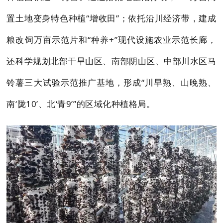
置土地变身特色种植“增收田”；依托沿川经济带，建成
粮改饲万亩示范片和“种养+”现代设施农业示范长廊，
还科学规划北部干旱山区、南部阴山区、中部川水区马
铃薯三大试验示范推广基地，形成“川早熟、山晚熟、
南‘陇10’、北‘青9’”的区域化种植格局。