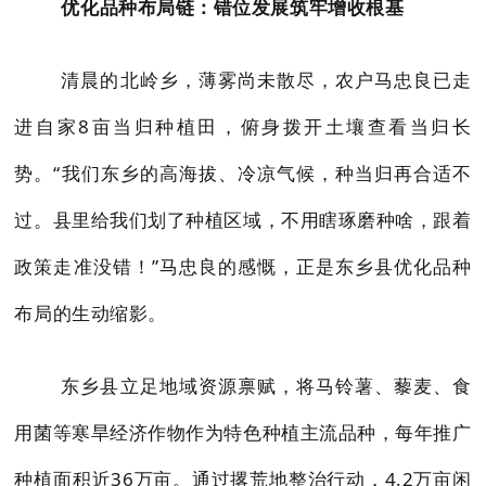
优化品种布局链：错位发展筑牢增收根基
清晨的北岭乡，薄雾尚未散尽，农户马忠良已走
进自家8亩当归种植田，俯身拨开土壤查看当归长
势。“我们东乡的高海拔、冷凉气候，种当归再合适不
过。县里给我们划了种植区域，不用瞎琢磨种啥，跟着
政策走准没错！”马忠良的感慨，正是东乡县优化品种
布局的生动缩影。
东乡县立足地域资源禀赋，将马铃薯、藜麦、食
用菌等寒旱经济作物作为特色种植主流品种，每年推广
种植面积近36万亩。通过撂荒地整治行动，4.2万亩闲