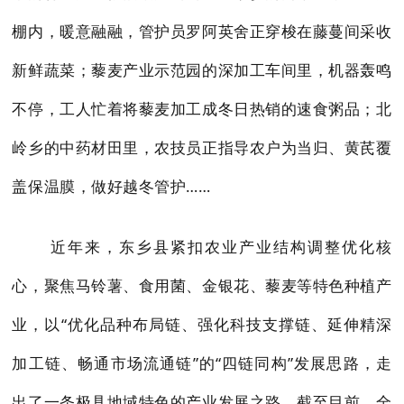
棚内，暖意融融，管护员罗阿英舍正穿梭在藤蔓间采收
新鲜蔬菜；藜麦产业示范园的深加工车间里，机器轰鸣
不停，工人忙着将藜麦加工成冬日热销的速食粥品；北
岭乡的中药材田里，农技员正指导农户为当归、黄芪覆
盖保温膜，做好越冬管护……
近年来，东乡县紧扣农业产业结构调整优化核
心，聚焦马铃薯、食用菌、金银花、藜麦等特色种植产
业，以“优化品种布局链、强化科技支撑链、延伸精深
加工链、畅通市场流通链”的“四链同构”发展思路，走
出了一条极具地域特色的产业发展之路。截至目前，全