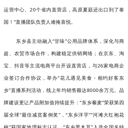
运营中心、20个省内直营店，高原夏菇还出口到了泰
国！”直播团队负责人难掩喜悦。
东乡县主动融入“甘味”公用品牌体系，深化与商
超、农贸市场合作，构建稳定供销网络；在京东、淘
宝、抖音等主流电商平台开设直营店，与26家电商企
业签订合作协议，举办“花儿遇见美食・相约好客东
乡”直播系列活动，线上年均销售额达8000余万元。品
牌建设更让产品附加值持续提升：“东乡藜麦”荣获第四
届全球“最佳减贫案例奖”，“东乡洋芋”“河滩大红袍花
椒”获国家地理标志认证，“东乡黑木耳”入选全国名特