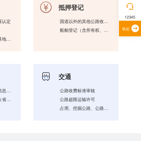
抵押登记
12345
器认定
国道以外的其他公路收费权的转让备案
收起
船舶登记（含所有权、变更、抵押权、注销、光船租赁、废钢船）
省级国际科技合作基地认定
交通
医疗机构注册登记信息查询
公路收费标准审核
医疗机构名称裁定（省级权限）
公路超限运输许可
占用、挖掘公路、公路用地或者使公路改线审批