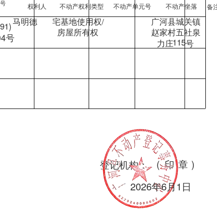
书号
不动产权利类型
不动产单元号
权利人
不动产坐落
备
宅基地使用权/
马明德
广河县城关镇
991)
房屋所有权
赵家村五社泉
04号
115
力庄
号
(
印
章
)
登记机构：
2026年6月1日