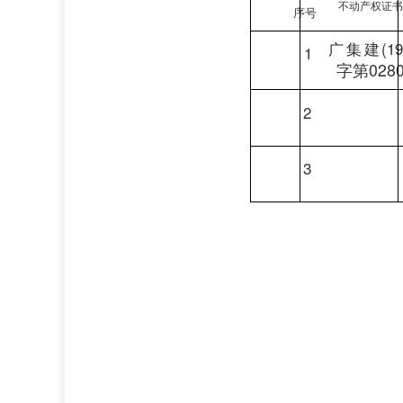
不动产权证
序号
广
集
建
(1
1
字第028
2
3