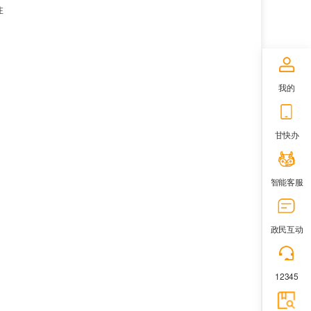
注
我的
甘快办
智能客服
政民互动
12345