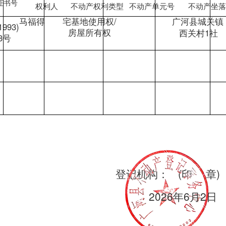
证书号
权利人
不动产权利类型
不动产坐
不动产单元号
宅基地使用权/
马福得
广河县城关镇
1993)
房屋所有权
西关村1社
3号
登记机构：
(印
章)
2026年6月2日