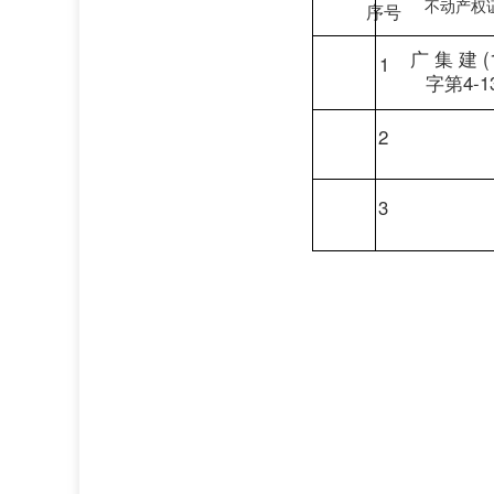
不动产权
序号
广
集
建
(
1
字第4-1
2
3