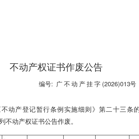
不动产权证书作废公告
编号:
广
不
动
产
挂
字
(2026)013
号
《
不
动
产
登
记
暂
行
条
例
实
施
细
则
》
第
二
十
三
条
列不动产权证书公告作废。