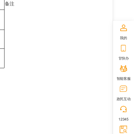
备注
落
我的
甘快办
智能客服
政民互动
12345