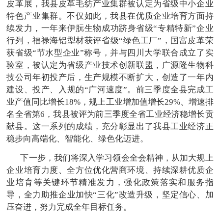
皮革展，我县皮革毛纺产业集群被认定为省级中小企业
特色产业集群。不仅如此，我县在优质企业培育方面持
续发力，一年来伊朊生物成功跻身省级“专精特新”企业
行列，福禄海铝型材获评省级“绿色工厂”，国富皮革荣
获省级“节水型企业”称号，并与四川大学联合成立了实
验室，被认定为省级产业技术创新联盟，广源隆生物科
技公司年初投产后，生产规模不断扩大，创造了一年内
建设、投产、入规的“广河速度”。前三季度全县完成工
业产值同比增长18%，规上工业增加值增长29%、增速排
名全省第6，我县被评为前三季度全省工业经济稳增长贡
献县。这一系列的成绩，充分彰显出了我县工业经济正
稳步向高端化、智能化、绿色化迈进。
下一步，我们将深入学习领会全会精神，从加大规上
企业培育力度、全方位优化营商环境、持续深耕优质企
业培育等关键环节精准发力，强化政策落实和服务指
导，全力助推企业加快“三化”改造升级，坚定信心、加
压奋进，努力完成全年目标任务。