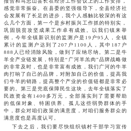
报告和马忠山县长在经济工作会议上的工作安排，
感觉非常振奋。在县委的坚强领导下，全县经济社
会发展有了长足的进步，我个人感触比较深的有这
么几个方面，第一个是乡村振兴工作抓的特别实，
巩固脱贫攻坚成果工作卓有成效。以我们镇来举
例，今年全镇新识别的监测户是19户95人，全镇
累计的监测户达到了207户1100人，其中187户
888人已经消除风险，做到了应纳尽纳。第二是牛
羊全产业链发展，特别是“广河羊羔肉”品牌战略做
的非常及时，也是非常富有成效，我们广河的牛羊
肉打响了自己的品牌，对附加自己的价值，提高我
们牛羊的销路，提高整个产业的价值链都是非常必
要的。第三是兜底保障民生这块，去年全镇落实了
民政资金有1400多万元，全部落实到了需要帮助
的低保对象、特困供养、孤儿这些弱势群体的手
中，群众对咱们政策的满意度，对咱们服务群众的
满意度也是高度认可。
下去之后，我们要尽快组织镇村干部学习宣传