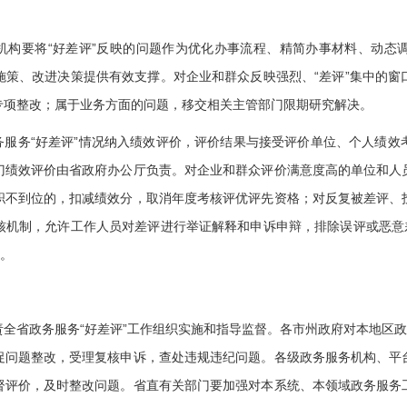
构要将“好差评”反映的问题作为优化办事流程、精简办事材料、动态
施策、改进决策提供有效支撑。对企业和群众反映强烈、“差评”集中的窗
专项整改；属于业务方面的问题，移交相关主管部门限期研究解决。
服务“好差评”情况纳入绩效评价，评价结果与接受评价单位、个人绩效
门绩效评价由省政府办公厅负责。对企业和群众评价满意度高的单位和人
职不到位的，扣减绩效分，取消年度考核评优评先资格；对反复被差评、
核机制，允许工作人员对差评进行举证解释和申诉申辩，排除误评或恶意差
确。
全省政务服务“好差评”工作组织实施和指导监督。各市州政府对本地区政
促问题整改，受理复核申诉，查处违规违纪问题。各级政务服务机构、平
督评价，及时整改问题。省直有关部门要加强对本系统、本领域政务服务