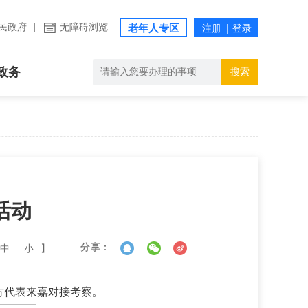
民政府
|
无障碍浏览
老年人专区
政务
搜索
活动
中
小
】
分享：
方代表来嘉对接考察。