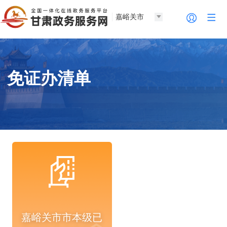
嘉峪关市
免证办清单
嘉峪关市市本级已