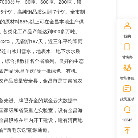
00公斤、30吨、600吨、200吨，镍
9”，高纯铜品质达到“7个9”。全市制
需的原材料65%以上可在金昌本地生产供
），各类化工产品产能达到900多万吨。
我的
42%，无霜期187天，近三年平均降雨
于祁连山冰川雪水，地表水、地下水水质
甘快办
上，综合指数排名全省前列。良好的生态
产品“永昌羊肉”等一批绿色、有机、
智能客服
家农产品质量安全县，金昌市是甘肃省农
政民互动
备先进、牌照齐全的紫金云大数据中
国家级和省级重点实验室，设有金昌海
金昌段将在年内开工建设，建有河西地
12345
”“西电东送”能源通道。