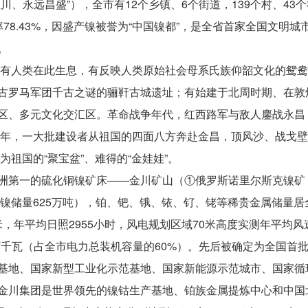
、永远昌盛”），全市有12个乡镇、6个街道，139个村、43个
城镇化率78.43%，因盛产镍被誉为“中国镍都”，是全省首家全国文
。
前就有人类在此生息，有反映人类原始社会母系氏族仰韶文化的鸳
古罗马军团千古之谜的骊靬古城遗址；有始建于北周时期、在敦
区、多元文化交汇区。革命战争年代，红西路军与敌人鏖战永昌
58年，一大批建设者从祖国的四面八方奔赴金昌，顶风沙、战戈
为祖国的“聚宝盆”、难得的“金娃娃”。
洲第一的硫化铜镍矿床——金川矿山（①俄罗斯诺里尔斯克镍矿，
，镍储量625万吨），铂、钯、锇、铱、钌、铑等稀贵金属储量
米，年平均日照2955小时，风电规划区域70米高度实测年平均风
.15万千瓦（占全市电力总装机容量的60%）。先后被确定为全国
基地、国家新型工业化示范基地、国家新能源示范城市、国家循
金川集团是世界领先的镍钴生产基地、铂族金属提炼中心和中国