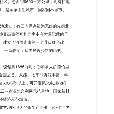
社区。总面积9600平方公里，现有耕地
明城市，是国家卫生城市、国家园林城市、
鸯池遗址；有国内保存最为完好的先秦北
煌莫高窟壁画和文字中有大量记载的千
，建立了河西走廊第一个县级红色政
壁，一举改变了我国缺镍少钴的历史。
镍储量1685万吨；②加拿大萨德伯里
居全国之首。风能、太阳能资源丰富，年
速5.8米/秒以上，可开发风光电规模约
首批工业资源综合利用示范基地、国家新材
环经济示范城市。
北方地区最大的铜生产企业，位列“世界