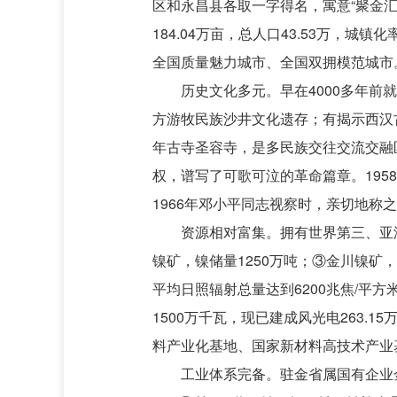
区和永昌县各取一字得名，寓意“聚金汇川
184.04万亩，总人口43.53万，
全国质量魅力城市、全国双拥模范城市
历史文化多元。早在4000多年
方游牧民族沙井文化遗存；有揭示西汉
年古寺圣容寺，是多民族交往交流交融
权，谱写了可歌可泣的革命篇章。19
1966年邓小平同志视察时，亲切地称之
资源相对富集。拥有世界第三、亚
镍矿，镍储量1250万吨；③金川镍矿
平均日照辐射总量达到6200兆焦/平方
1500万千瓦，现已建成风光电263
料产业化基地、国家新材料高技术产业
工业体系完备。驻金省属国有企业