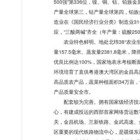
500强”第336位，镍、铜、钴、铂族金
产量全球第三，钴产量全球第四，铂族金
造业在《国民经济行业分类》制造业31
应，“三酸两碱”齐全（年产量：硫酸25
农业特色鲜明。地处北纬38°农业生
量157.5毫米、蒸发量2381.8
优良比例达100%，国家地表水考核断
环境培育了直供粤港澳大湾区的金昌高
高品质农产品，蔬菜种植面积34万亩，
产品质量安全市。
配套较为完善。拥有国家级经济技
心，有建成投运的西部首家网络货运数
关，金昌机场、兰新铁路、金武高速、
区重要的现代铁路物流中心，是疆煤东运