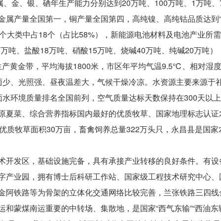
属、金、银、硒年生产能力分别达到20万吨、100万吨、1万吨、70
属产量全国第一，铜产量全国第四，高纯镍、高纯钴品质达到“5个
个大类中占18个（占比58%），新能源电池材料及电池产业所
0万吨、盐酸18万吨、硝酸15万吨、烧碱40万吨、纯碱20万吨
产黄金带，平均海拔1800米，市区年平均气温9.5℃、相对湿度
毫米，降雨少、光照强、昼夜温差大，气候干燥冷凉。水资源主要来源
面水环境质量排名全国前列，空气质量达标天数保持在300天以
原夏菜、综合营养指标国内最好的优质牧草、国家地理标志认证农
优质牧草面积30万亩，畜禽饲养总量322万头只，永昌县是国
术开发区，基础设施完备，具有承接产业转移的良好条件。有设
字产业园，拥有博士后科研工作站、国家级工程技术研究中心、
金阿铁路等为骨架的立体化交通网络比较完善，兰张铁路三四线
和蒙煤南运重要的中转场、集散地，是国家“西气东输”“西油东输