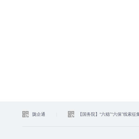
陇企通
【国务院】“六稳”“六保”线索征
|