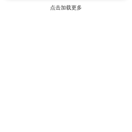
点击加载更多
本服务由陇南市提供
主办单位：甘肃省大数据中心
邮政编码：730030
备案编号：陇ICP备2021003653号-2