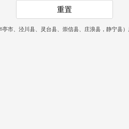
重置
华亭市、泾川县、灵台县、崇信县、庄浪县，静宁县）