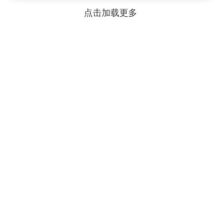
点击加载更多
本服务由陇南市提供
主办单位：甘肃省大数据中心
邮政编码：730030
备案编号：陇ICP备2021003653号-2